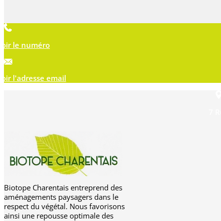
Voir le numéro
Voir l'adresse email
7 R
Biotope Charentais entreprend des
aménagements paysagers dans le
respect du végétal. Nous favorisons
ainsi une repousse optimale des