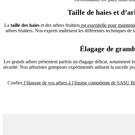
Taille de haies et d’a
La
taille des haies
et des arbres fruitiers
est essentielle pour mainteni
arbres fruitiers. Nos experts maîtrisent les différentes techniques de 
Élagage de grands
Les grands arbres présentent parfois un élagage délicat, notamment lor
sécurité. Nos arboristes grimpeurs expérimentés utilisent la nacelle p
Confiez
l’élagage de vos arbres à l’équipe compétente de SASU Bi