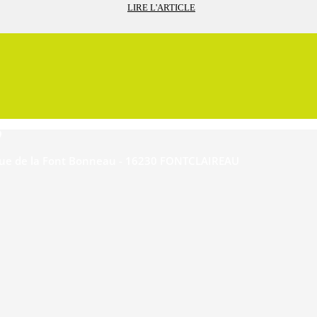
LIRE L'ARTICLE
ue de la Font Bonneau - 16230 FONTCLAIREAU