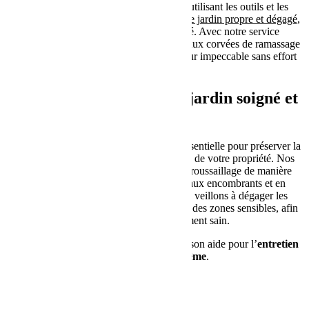
feuilles mortes de manière efficace, en utilisant les outils et les
techniques appropriés. Nous laissons
votre jardin propre et dégagé
,
prêt à affronter l’hiver en toute beauté. Avec notre service
d’entretien, vous pouvez alors dire adieu aux corvées de ramassage
de feuilles et profiter d’un espace extérieur impeccable sans effort
supplémentaire.
Débroussaillage pour un jardin soigné et
sécurisé
Le
débroussaillage
est donc une étape essentielle pour préserver la
santé de votre jardin et assurer la sécurité de votre propriété. Nos
paysagistes qualifiés se chargent du débroussaillage de manière
professionnelle, en éliminant les végétaux encombrants et en
appliquant les risques d’incendie. Nous veillons à dégager les
espaces autour des arbres, des arbustes et des zones sensibles, afin
de garantir un environnement sain.
SASU Biotope Charentais vous propose son aide pour l’
entretien
de jardin à Angoulême
.