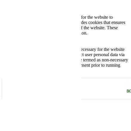
Necessary
Necessary
Toujours activé
Necessary cookies are absolutely essential for the website to
function properly. This category only includes cookies that ensures
basic functionalities and security features of the website. These
cookies do not store any personal information.
Non-necessary
Non-necessary
Any cookies that may not be particularly necessary for the website
to function and is used specifically to collect user personal data via
analytics, ads, other embedded contents are termed as non-necessary
cookies. It is mandatory to procure user consent prior to running
these cookies on your website.
Enregistrer & appliquer