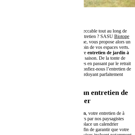
Vous souhaitez conserver un jardin impeccable tout au long de
l’année sans vous soucier des tâches d’entretien ? SASU
Biotope
Charentais
, votre spécialiste en paysagisme, vous propose alors un
contrat annuel d’entretien pour prendre soin de vos espaces verts.
Grâce à nos interventions régulières, votre
entretien de jardin à
Angoulême
reste magnifique à chaque saison. De la tonte de
pelouse à l’arrachage des mauvaises herbes en passant par le retrait
des feuilles mortes et le débroussaillage, confiez-nous l’entretien de
votre jardin et profitez d’un espace verdoyant parfaitement
entretenu.
Un contrat annuel pour un entretien de
jardin régulier
Avec notre
contrat annuel d’entretien
, votre entretien de à
Angoulême bénéficie de soins réguliers par nos paysagistes
expérimentés. Nous proposons en place un calendrier
d’interventions adapté à chaque saison, afin de garantir que votre
jardin soit toujours à son meilleur. Nos services incluent notamment