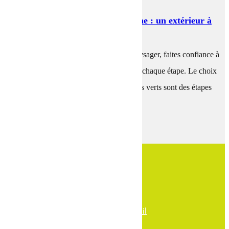
Création paysagère à Angoulême : un extérieur à
votre image
Pour tous vos projets d'aménagement paysager, faites confiance à
un paysagiste qui vous accompagnera à chaque étape. Le choix
des plantes et l'agencement des espaces verts sont des étapes
cruciales...
LIRE L'ARTICLE
Voir le numéro
Voir l'adresse email