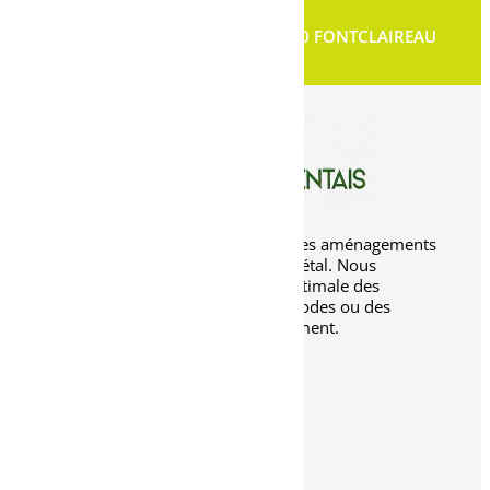
7 Rue de la Font Bonneau - 16230 FONTCLAIREAU
Biotope Charentais entreprend des aménagements
paysagers dans le respect du végétal. Nous
favorisons ainsi une repousse optimale des
plantes, sans recours à des méthodes ou des
produits nocifs pour l’environnement.
Accueil
Réalisations
Blog
Contact
Élagage