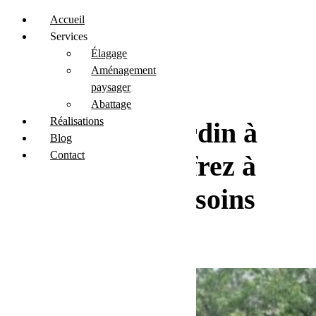
Accueil
Services
Élagage
Aménagement
paysager
Abattage
Réalisations
Entretien de jardin à
Blog
Contact
Angoulême : offrez à
votre jardin les soins
qu’il mérite