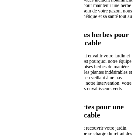
la tonte de pelouse, une étape essentielle pour maintenir une herbe
bien taillée et uniforme. En prenant donc soin de votre gazon, nous
veillons à ce qu’il conserve son aspect esthétique et sa santé tout au
long de l’année.
Élimination des mauvaises herbes pour
un jardin impeccable
Les mauvaises herbes peuvent rapidement envahir votre jardin et
compromettre son apparence soignée. C’est pourquoi notre équipe
se charge donc de l’arrachage des mauvaises herbes de manière
régulière et méticuleuse. Nous identifions les plantes indésirables et
les éliminons de manière appropriée, en veillant à ne pas
endommager les plantes voisines. Grâce à notre intervention, votre
jardin à Angoulême sera préservé des envahisseurs verts
indésirables.
Retrait des feuilles mortes pour une
propreté impeccable
En automne, les feuilles mortes peuvent recouvrir votre jardin,
moyennant un aspect négligé. Notre équipe se charge du retrait des