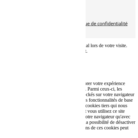
Aménagement paysager
Abattage
© tous droits réservés
plan du site
-
mentions légales
-
politique de confidentialité
Site propulsé par
INOVA WEB
Ce site dépose des cookies sur votre terminal lors de votre visite.
Vous pouvez accepter ou refuser leur dépôt.
J'accepte
Je refuse
En savoir plus
Fermer
Ce site Web utilise des cookies pour améliorer votre expérience
pendant que vous naviguez sur le site Web. Parmi ceux-ci, les
cookies classés comme nécessaires sont stockés sur votre navigateur
car ils sont essentiels au fonctionnement des fonctionnalités de base
du site Web. Nous utilisons également des cookies tiers qui nous
aident à analyser et à comprendre comment vous utilisez ce site
Web. Ces cookies ne seront stockés dans votre navigateur qu'avec
votre consentement. Vous avez également la possibilité de désactiver
ces cookies. Mais la désactivation de certains de ces cookies peut
affecter votre expérience de navigation.